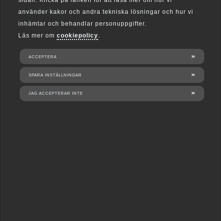
sidan. Klicka på länken för att läsa mer om hur vi
använder kakor och andra tekniska lösningar och hur vi
inhämtar och behandlar personuppgifter.
Läs mer om
cookiepolicy
.
ACCEPTERA
SPARA INSTÄLLNINGAR
JAG ACCEPTERAR INTE
Tjänster